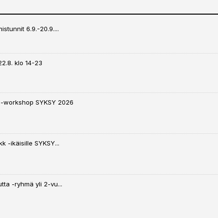
stunnit 6.9.-20.9....
22.8. klo 14-23
 -workshop SYKSY 2026
k -ikäisille SYKSY...
tta -ryhmä yli 2-vu...