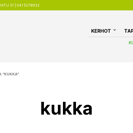
ATU 31 | 041 5278932
KERHOT
TA
K
 “KUKKA”
kukka