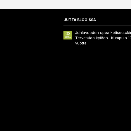
UUTTA BLOGISSA
Juhlavuoden upea kotiseutukir
03
Tervetuloa kylään –Kumpula 1
JOULU
vuotta