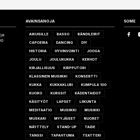
AVAINSANOJA
SOME
AIKUISILLE
BASSO
BÄNDILEIRIT
ja:
00
CAPOEIRA
DANCING
DIY
HISTORIA
HYVINVOINTI
JOOGA
JOULU
JOULUKUKKA
KERHOT
KIRJALLISUUS
KIRPPUTORI
KLASSINEN MUSIIKKI
KONSERTTI
KUKKA
KUKKAKLUBI
KUMPULA 100
KUORO
KURSSIT
KÄDENTAIDOT
KÄSITYÖT
LAPSET
LIIKUNTA
MEDITAATIO
MUSIIKKI
MUSIKKI
MUSKARI
MYYJÄISET
NUORET
NÄYTTELY
STAND-UP
TAIDE
TANSSI
TAPAHTUMA
TEATTERI