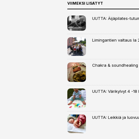
VIIMEKSI LISÄTYT
UUTTA: Äijäpilates-tutumi
Limingantien valtaus la 
Chakra & soundhealing
UUTTA: Värikylvyt 4 -18 k
UUTTA: Leikkiä ja luovuu