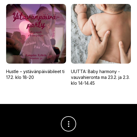
Hustle – ystävänpäiväbileet ti
UUTTA: Baby harmony -
17.2. klo 18-20
vauvahieronta ma 23.2. ja 2.3.
klo 14-14.45