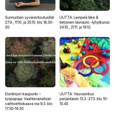
Sunnuntain syvärentoutusillat
UUTTA: Lempeä liike &
27.9., 11.10. ja 25.10. klo 18.30-
tietoinen läsnäolo -lyhytkurssi
20
24.10., 21.11. ja 19.12.
Elonkirjon kaupunki –
UUTTA: Vauvasirkus
työpapaja: Vaahterametsän
perjantaisin 13.3.-27.3. klo 10-
vaihtoehtokaava ma 9.3. klo
10.45
17.30-19.30