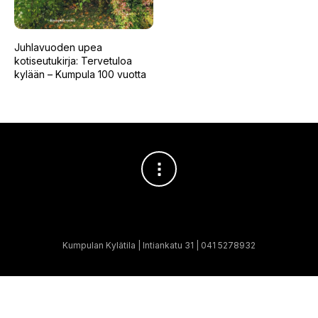
Juhlavuoden upea
kotiseutukirja: Tervetuloa
kylään – Kumpula 100 vuotta
Kumpulan Kylätila | Intiankatu 31 | 041 5278932