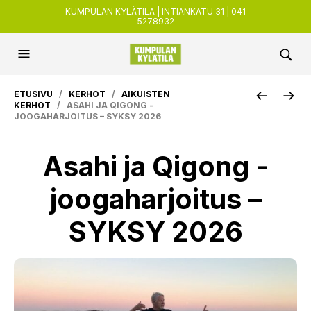
KUMPULAN KYLÄTILA | INTIANKATU 31 | 041
5278932
ETUSIVU
/
KERHOT
/
AIKUISTEN
KERHOT
/ ASAHI JA QIGONG -
JOOGAHARJOITUS – SYKSY 2026
Asahi ja Qigong -
joogaharjoitus –
SYKSY 2026