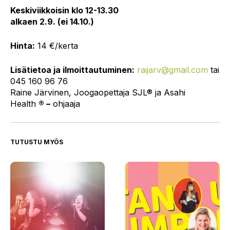
Keskiviikkoisin klo 12-13.30
alkaen 2.9. (ei 14.10.)
Hinta:
14 €/kerta
Lisätietoa ja ilmoittautuminen:
raijarv
@gmail.com
tai
045 160 96 76
Raine Järvinen, Joogaopettaja SJL® ja Asahi
Health
® –
ohjaaja
TUTUSTU MYÖS