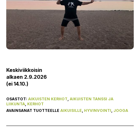
Keskiviikkoisin
alkaen 2.9.2026
(ei 14.10.)
OSASTOT:
AIKUISTEN KERHOT
,
AIKUISTEN TANSSI JA
LIIKUNTA
,
KERHOT
AVAINSANAT TUOTTEELLE
AIKUISILLE
,
HYVINVOINTI
,
JOOGA