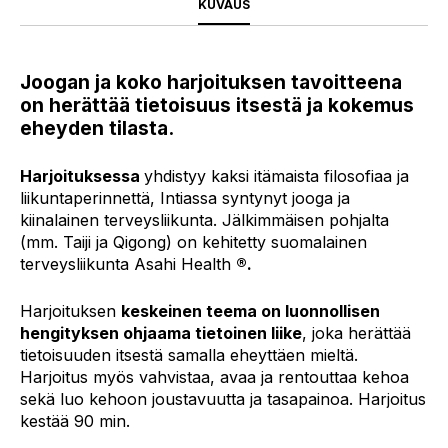
KUVAUS
Joogan ja koko harjoituksen tavoitteena
on herättää tietoisuus itsestä ja kokemus
eheyden tilasta.
Harjoituksessa
yhdistyy kaksi itämaista filosofiaa ja
liikuntaperinnettä, Intiassa syntynyt jooga ja
kiinalainen terveysliikunta. Jälkimmäisen pohjalta
(mm. Taiji ja Qigong) on kehitetty suomalainen
terveysliikunta Asahi Health
®.
Harjoituksen
keskeinen teema on luonnollisen
hengityksen ohjaama tietoinen liike
, joka herättää
tietoisuuden itsestä samalla eheyttäen mieltä.
Harjoitus myös vahvistaa, avaa ja rentouttaa kehoa
sekä luo kehoon joustavuutta ja tasapainoa. Harjoitus
kestää 90 min.