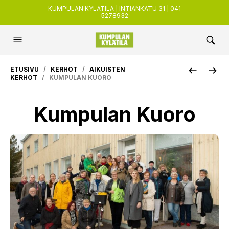
KUMPULAN KYLÄTILA | INTIANKATU 31 | 041
5278932
ETUSIVU
/
KERHOT
/
AIKUISTEN
KERHOT
/ KUMPULAN KUORO
Kumpulan Kuoro