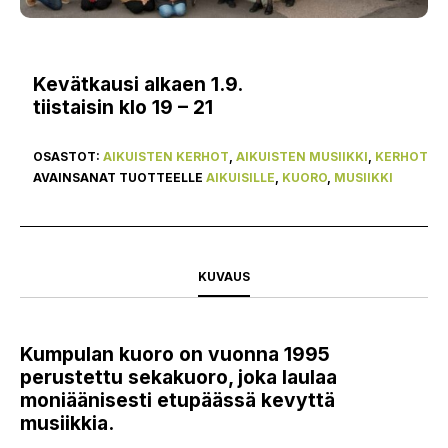
Kevätkausi alkaen 1.9.
tiistaisin klo 19 – 21
OSASTOT:
AIKUISTEN KERHOT
,
AIKUISTEN MUSIIKKI
,
KERHOT
AVAINSANAT TUOTTEELLE
AIKUISILLE
,
KUORO
,
MUSIIKKI
KUVAUS
Kumpulan kuoro
on vuonna 1995
perustettu sekakuoro, joka laulaa
moniäänisesti etupäässä kevyttä
musiikkia.