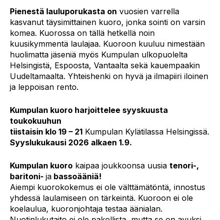
Pienestä lauluporukasta on
vuosien varrella
kasvanut täysimittainen kuoro, jonka sointi on varsin
komea. Kuorossa on tällä hetkellä noin
kuusikymmentä laulajaa. Kuoroon kuuluu nimestään
huolimatta jäseniä myös Kumpulan ulkopuolelta
Helsingistä, Espoosta, Vantaalta sekä kauempaakin
Uudeltamaalta. Yhteishenki on hyvä ja ilmapiiri iloinen
ja leppoisan rento.
Kumpulan kuoro harjoittelee syyskuusta
toukokuuhun
tiistaisin klo 19 – 21
Kumpulan Kylätilassa Helsingissä.
Syyslukukausi 2026 alkaen 1.9.
Kumpulan kuoro
kaipaa joukkoonsa uusia
tenori-,
baritoni-
ja
bassoääniä!
Aiempi kuorokokemus ei ole välttämätöntä, innostus
yhdessä laulamiseen on tärkeintä. Kuoroon ei ole
koelaulua, kuoronjohtaja testaa äänialan.
Nuotinlukutaito ei ole pakollista, mutta se on avuksi.