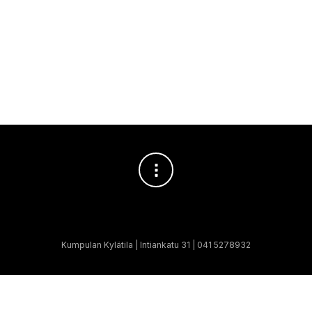
Yleinen
12
Kumpulan Kylätila | Intiankatu 31 | 041 5278932