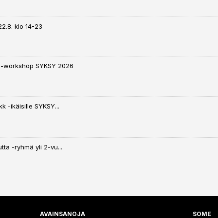
22.8. klo 14-23
 -workshop SYKSY 2026
k -ikäisille SYKSY...
tta -ryhmä yli 2-vu...
AVAINSANOJA
SOME