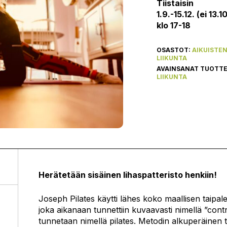
Tiistaisin
1.9.-15.12. (ei 13.1
klo 17-18
OSASTOT:
AIKUISTE
LIIKUNTA
AVAINSANAT TUOTT
LIIKUNTA
Herätetään sisäinen lihaspatteristo henkiin!
Joseph Pilates käytti lähes koko maallisen taipa
joka aikanaan tunnettiin kuvaavasti nimellä ”contr
tunnetaan nimellä pilates. Metodin alkuperäinen ta