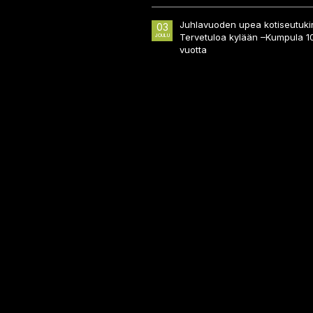
Juhlavuoden upea kotiseutukir
03
Tervetuloa kylään –Kumpula 1
JOULU
vuotta