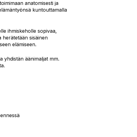
toimimaan anatomisesti ja
ki elämäntyönsä kuntouttamalla
selle ihmiskeholle sopivaa,
sa herätetään sisäinen
iseen elämiseen.
sa yhdistän äänimaljat mm.
ta.
mennessä