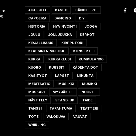
AIKUISILLE
BASSO
BÄNDILEIRIT
ja:
00
CAPOEIRA
DANCING
DIY
HISTORIA
HYVINVOINTI
JOOGA
JOULU
JOULUKUKKA
KERHOT
KIRJALLISUUS
KIRPPUTORI
KLASSINEN MUSIIKKI
KONSERTTI
KUKKA
KUKKAKLUBI
KUMPULA 100
KUORO
KURSSIT
KÄDENTAIDOT
KÄSITYÖT
LAPSET
LIIKUNTA
MEDITAATIO
MUSIIKKI
MUSIKKI
MUSKARI
MYYJÄISET
NUORET
NÄYTTELY
STAND-UP
TAIDE
TANSSI
TAPAHTUMA
TEATTERI
TOTE
VALOKUVA
VAUVAT
WHIRLING