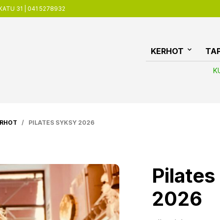
ATU 31 | 041 5278932
KERHOT
TA
K
ERHOT
/ PILATES SYKSY 2026
Pilate
2026