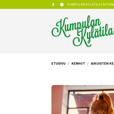
KUMPULAN KYLÄTILA | INTIANK
ETUSIVU
/
KERHOT
/
AIKUISTEN K