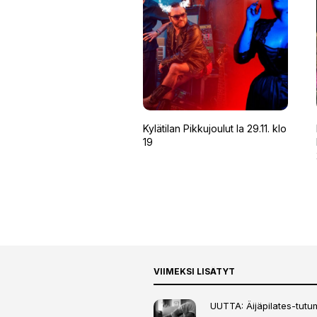
Kylätilan Pikkujoulut la 29.11. klo
19
VIIMEKSI LISÄTYT
UUTTA: Äijäpilates-tutumi