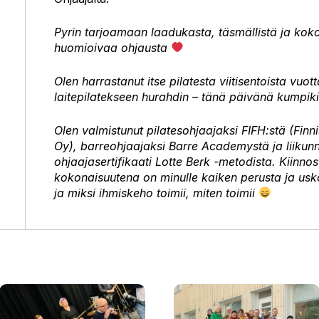
Pyrin tarjoamaan laadukasta, täsmällistä ja kok
huomioivaa ohjausta
Olen harrastanut itse pilatesta viitisentoista vuott
laitepilatekseen hurahdin – tänä päivänä kumpiki
Olen valmistunut pilatesohjaajaksi FIFH:stä (Finni
Oy), barreohjaajaksi Barre Academystä ja liikunna
ohjaajasertifikaati Lotte Berk -metodista. Kiinno
kokonaisuutena on minulle kaiken perusta ja usko
ja miksi ihmiskeho toimii, miten toimii