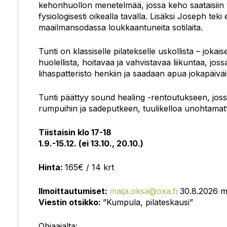
kehonhuollon menetelmää, jossa keho saataisiin 
fysiologisesti oikealla tavalla. Lisäksi Joseph te
maailmansodassa loukkaantuneita sotilaita.
Tunti on klassiselle pilatekselle uskollista – jokai
huolellista, hoitavaa ja vahvistavaa liikuntaa, jos
lihaspatteristo henkiin ja saadaan apua jokapäivä
Tunti päättyy sound healing -rentoutukseen, jos
rumpuihin ja sadeputkeen, tuulikelloa unohtamat
Tiistaisin klo 17-18
1.9.-15.12. (ei 13.10., 20.10.)
Hinta:
165€ / 14 krt
Ilmoittautumiset:
maija.oksa@oxa.fi
30.8.2026 
Viestin otsikko:
”Kumpula, pilateskausi”
Ohjaajalta: