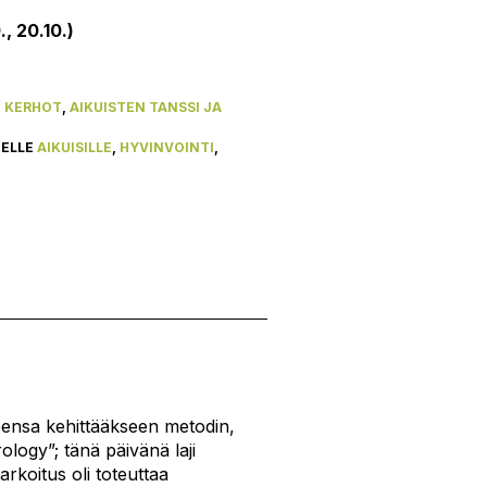
0., 20.10.)
N KERHOT
,
AIKUISTEN TANSSI JA
EELLE
AIKUISILLE
,
HYVINVOINTI
,
leensa kehittääkseen metodin,
ology”; tänä päivänä laji
rkoitus oli toteuttaa