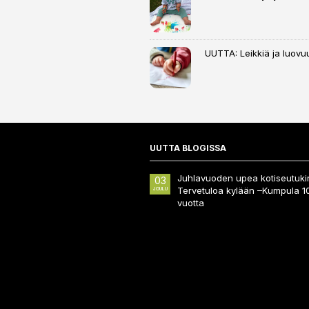
UUTTA: Leikkiä ja luovuu
UUTTA BLOGISSA
Juhlavuoden upea kotiseutukir
03
Tervetuloa kylään –Kumpula 1
JOULU
vuotta