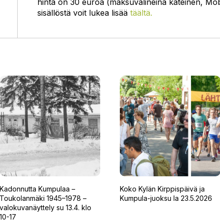
hinta on 30 euroa (maksuvälineinä käteinen, Mobil
sisällöstä voit lukea lisää
täältä.
Kadonnutta Kumpulaa –
Koko Kylän Kirppispäivä ja
Toukolanmäki 1945–1978 –
Kumpula-juoksu la 23.5.2026
valokuvanäyttely su 13.4. klo
10-17