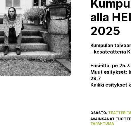
Kumpul
alla H
2025
Kumpulan taivaan
– kesäteatteria Kä
Ensi-ilta: pe
25.7.
Muut esitykset:
l
29.7
Kaikki esitykset k
OSASTO:
TEATTERIT
AVAINSANAT TUOTT
TAPAHTUMA