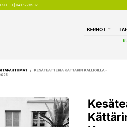
ATU 31 | 041 5278932
KERHOT
TA
K
RITAPAHTUMAT
/ KESÄTEATTERIA KÄTTÄRIN KALLIOILLA –
2025
Kesätea
Kättärin