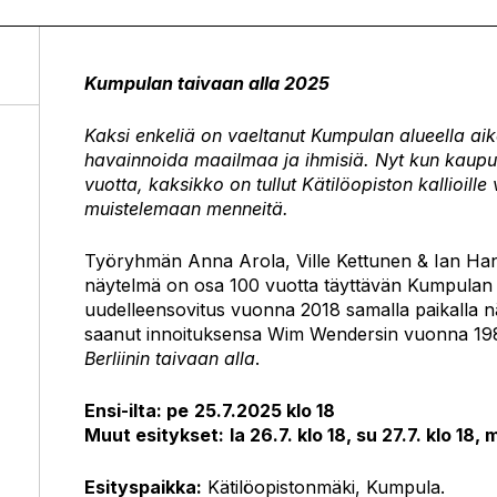
Kumpulan taivaan alla 2025
Kaksi enkeliä on vaeltanut Kumpulan alueella aik
havainnoida maailmaa ja ihmisiä. Nyt kun kaupu
vuotta, kaksikko on tullut Kätilöopiston kallioill
muistelemaan menneitä.
Työryhmän Anna Arola, Ville Kettunen & Ian Hann
näytelmä on osa 100 vuotta täyttävän Kumpulan 
uudelleensovitus vuonna 2018 samalla paikalla nä
saanut innoituksensa Wim Wendersin vuonna 198
Berliinin taivaan alla
.
Ensi-ilta: pe
25.7.2025 klo 18
Muut esitykset:
la 26.7. klo 18, su 27.7. klo 18, 
Esityspaikka:
Kätilöopistonmäki, Kumpula.